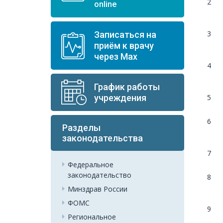
2
online
3
Записаться на
приём к врачу
через Мах
4
График работы
5
учреждения
6
Разделы
законодательства
7
Федеральное
законодательство
8
Минздрав России
ФОМС
9
Региональное