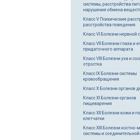
системы, расстройства пит
нарушения обмена вещест
Класс V Психические расст
расстройства поведения
Класс VI Болезни нервной 
Класс VII Болезни глаза и е
придаточного аппарата
Класс VIII Болезни уха и с
отростка
Класс IX Болезни системы
кровообращения
Класс X Болезни органов 
Класс XI Болезни органов
пищеварения
Класс XII Болезни кожи и 
клетчатки
Класс XIII Болезни костно
системы и соединительной