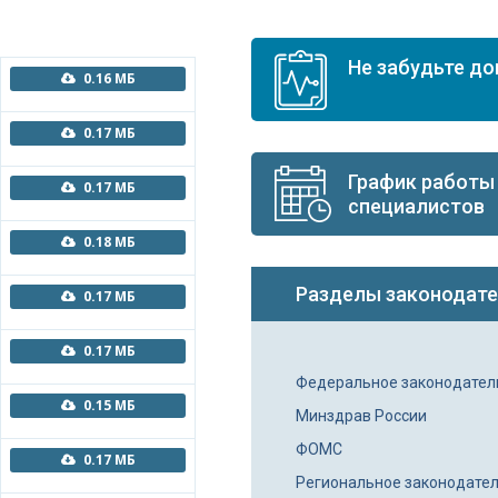
Не забудьте д
0.16 МБ
0.17 МБ
График работы
0.17 МБ
специалистов
0.18 МБ
Разделы законодате
0.17 МБ
0.17 МБ
Федеральное законодател
0.15 МБ
Минздрав России
ФОМС
0.17 МБ
Региональное законодате