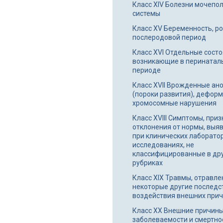
Класс XIV Болезни мочепо
системы
Класс XV Беременность, р
послеродовой период
Класс XVI Отдельные состо
возникающие в перинатал
периоде
Класс XVII Врожденные ан
(пороки развития), деформ
хромосомные нарушения
Класс XVIII Симптомы, приз
отклонения от нормы, выя
при клинических лаборато
исследованиях, не
классифицированные в др
рубриках
Класс XIX Травмы, отравле
некоторые другие последс
воздействия внешних при
Класс XX Внешние причин
заболеваемости и смертно