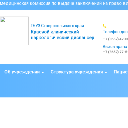
ссия по выдаче заключений на право владения оружием (все 
ГБУЗ Ставропольского края
Краевой клинический
Телефон дов
наркологический диспансер
+7 (8652) 42-8
Вызов врача
+7 (8652) 77-5
Об учреждении
Структура учреждения
Пацие