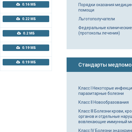
0.16 МБ
Порядки оказания медици
помощи
0.22 МБ
Льготополучатели
Федеральные клинические
0.2 МБ
(протоколы лечения)
0.19 МБ
0.19 МБ
Стандарты медпом
Класс I Некоторые инфекц
паразитарные болезни
Класс II Новообразования
Класс III Болезни крови, к
органов и отдельные нару
вовлекающие иммунный м
Класс IV Болезни эндокрин