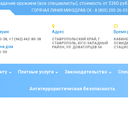
специалисты), стоимость от 3360 руб., время работы с поне
ГОРЯЧАЯ ЛИНИЯ МИНЗДРАВ СК - 8 (800) 200-26-03
ерия
Адрес
Время 
0-38, +7 (962) 442-80-38
СТАВРОПОЛЬСКИЙ КРАЙ, Г.
КАБИН
СТАВРОПОЛЬ, ЮГО-ЗАПАДНЫЙ
ОСВИДЕ
 на дом
РАЙОН, УЛ. ДОВАТОРЦЕВ 54
СТАЦИО
1-50
нту
Платные услуги
Законодательство
Спе
Антитеррористическая безопасность