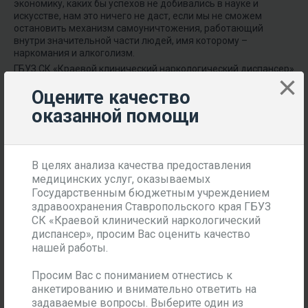
экономику, каких бы успехов не добивались в науке и
искусстве, нам это ничего не даст, если мы не сможем
остановить механизм самоуничтожения, работающий
внутри значительной части людей, имя которому –
наркомания и алкоголизм.
ГБУЗ СК «Краевой клинический наркологический диспансер»
×
является ведущим учреждением на юге России в составе
Оцените качество
СКФО, который решает задачи оказания медицинской
помощи гражданам, страдающим наркологическими
оказанной помощи
расстройствами.
Лицензия:
Л041-01197-26/00363880 от 09 Июля 2020
Читать далее
В целях анализа качества предоставления
медицинских услуг, оказываемых
Государственным бюджетным учреждением
здравоохранения Ставропольского края ГБУЗ
МЫ В СОЦИАЛЬНЫХ СЕТЯХ:
СК «
Краевой клинический наркологический
диспансер
», просим Вас оценить качество
нашей работы.
Просим Вас с пониманием отнестись к
анкетированию и внимательно ответить на
задаваемые вопросы. Выберите один из