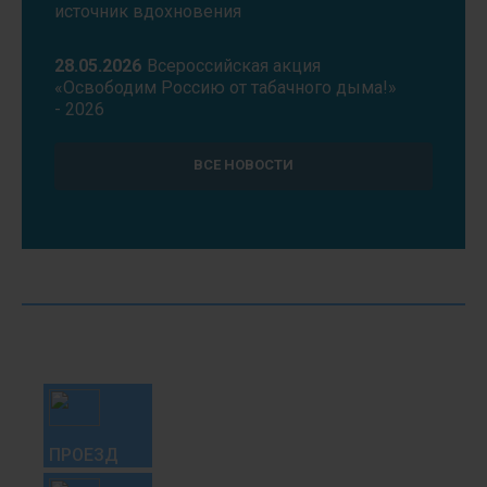
источник вдохновения
28.05.2026
Всероссийская акция
«Освободим Россию от табачного дыма!»
- 2026
18.05.2026
В рамках проекта «За
ВСЕ НОВОСТИ
здоровье» специалисты ГБУЗ СК "ККНД"
провели приём и лекцию в ГБУЗ СК
"Кировская РБ"
14.05.2026
Takzdorovo.ru — официальный
портал Минздрава России.
08.05.2026
График работы мобильных
бригад наркологического диспансера на
май-июль 2026г
ПРОЕЗД