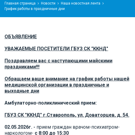
Главная страница
Новости
Наша новостная лента
График работы в праздничные дни
ОБЪЯВЛЕНИЕ
УВАЖАЕМЫЕ ПОСЕТИТЕЛИ ГБУЗ СК "ККНД"
П
оздравляем в
ас с
наступающими майскими
праздниками!!!
Обращаем ваше внимание на график работы нашей
медицинской организации в праздничные и
выходные дни
Амбулаторно-поликлинический прием:
ГБУЗ СК "ККНД" г.Ставрополь, ул. Доваторцев, д. 54.
02.05.2026г. -
прием граждан врачом-психиатром-
наркологом-
с 8:00 до 15:
30