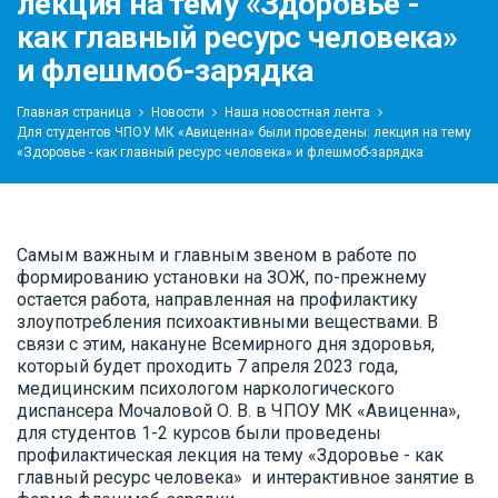
лекция на тему «Здоровье -
как главный ресурс человека»
и флешмоб-зарядка
Главная страница
Новости
Наша новостная лента
Для студентов ЧПОУ МК «Авиценна» были проведены: лекция на тему
«Здоровье - как главный ресурс человека» и флешмоб-зарядка
Самым важным и главным звеном в работе по
формированию установки на ЗОЖ, по-прежнему
остается работа, направленная на профилактику
злоупотребления психоактивными веществами. В
связи с этим, накануне Всемирного дня здоровья,
который будет проходить 7 апреля 2023 года,
медицинским психологом наркологического
диспансера Мочаловой О. В. в ЧПОУ МК «Авиценна»,
для студентов 1-2 курсов были проведены
профилактическая лекция на тему «Здоровье - как
главный ресурс человека» и интерактивное занятие в