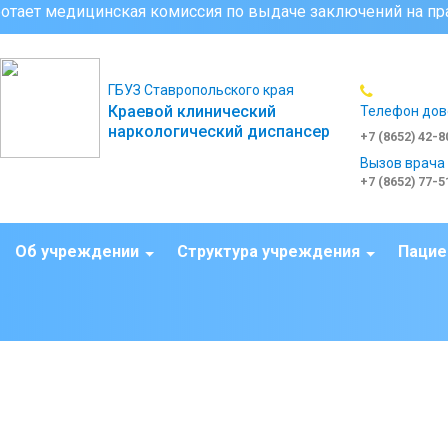
 медицинская комиссия по выдаче заключений на право владе
ГБУЗ Ставропольского края
Краевой клинический
Телефон дов
наркологический диспансер
+7 (8652) 42-8
Вызов врача
+7 (8652) 77-5
Об учреждении
Структура учреждения
Пацие