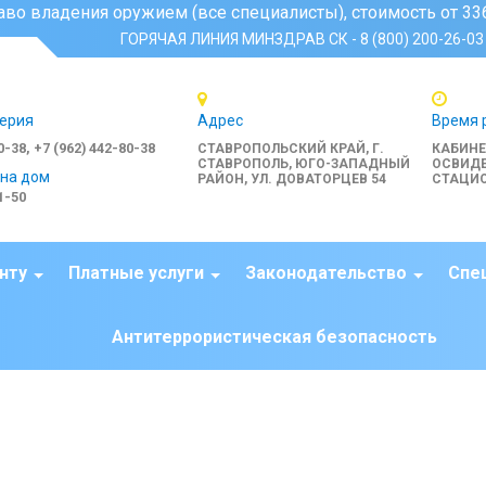
ния оружием (все специалисты), стоимость от 3360 руб., вр
ГОРЯЧАЯ ЛИНИЯ МИНЗДРАВ СК - 8 (800) 200-26-03
ерия
Адрес
Время 
0-38, +7 (962) 442-80-38
СТАВРОПОЛЬСКИЙ КРАЙ, Г.
КАБИН
СТАВРОПОЛЬ, ЮГО-ЗАПАДНЫЙ
ОСВИДЕ
 на дом
РАЙОН, УЛ. ДОВАТОРЦЕВ 54
СТАЦИО
1-50
нту
Платные услуги
Законодательство
Спе
Антитеррористическая безопасность