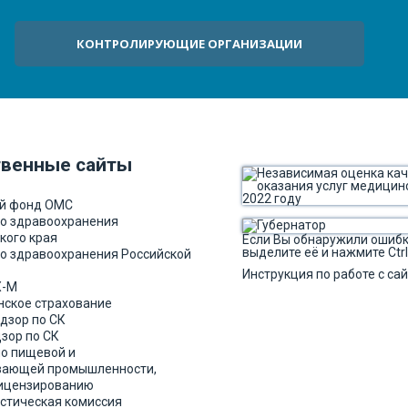
КОНТРОЛИРУЮЩИЕ ОРГАНИЗАЦИИ
твенные сайты
й фонд ОМС
о здравоохранения
кого края
Если Вы обнаружили ошибку
выделите её и нажмите Ctrl
о здравоохранения Российской
Инструкция по работе с са
Х-М
ское страхование
дзор по СК
зор по СК
по пищевой и
вающей промышленности,
лицензированию
стическая комиссия