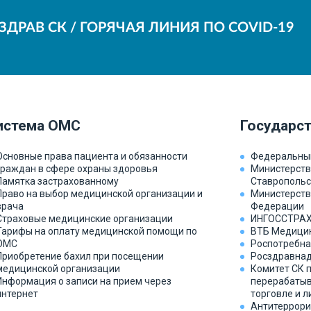
ДРАВ СК / ГОРЯЧАЯ ЛИНИЯ ПО COVID-19
истема ОМС
Государс
Основные права пациента и обязанности
Федеральны
граждан в сфере охраны здоровья
Министерств
Памятка застрахованному
Ставропольс
Право на выбор медицинской организации и
Министерств
врача
Федерации
Страховые медицинские организации
ИНГОССТРА
Тарифы на оплату медицинской помощи по
ВТБ Медицин
ОМС
Роспотребна
Приобретение бахил при посещении
Росздравнад
медицинской организации
Комитет СК 
Информация о записи на прием через
перерабаты
интернет
торговле и 
Антитеррори