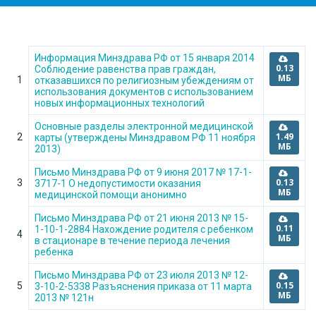
Информация Минздрава РФ от 15 января 2014
0.13
Соблюдение равенства прав граждан,
МБ
1
отказавшихся по религиозным убеждениям от
использования документов с использованием
новых информационных технологий
Основные разделы электронной медицинской
1.49
2
карты (утверждены Минздравом РФ 11 ноября
МБ
2013)
Письмо Минздрава РФ от 9 июня 2017 № 17-1-
0.13
3
3717-1 О недопустимости оказания
МБ
медицинской помощи анонимно
Письмо Минздрава РФ от 21 июня 2013 № 15-
0.11
1-10-1-2884 Нахождение родителя с ребенком
4
МБ
в стационаре в течение периода лечения
ребенка
Письмо Минздрава РФ от 23 июля 2013 № 12-
0.15
5
3-10-2-5338 Разъяснения приказа от 11 марта
МБ
2013 № 121н